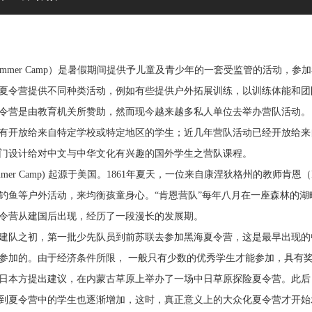
ummer Camp）是暑假期间提供予儿童及青少年的一套受监管的活动，
夏令营提供不同种类活动，例如有些提供户外拓展训练，以训练体能和团
令营是由教育机关所赞助，然而现今越来越多私人单位去举办营队活动。
有开放给来自特定学校或特定地区的学生；近几年营队活动已经开放给来
门设计给对中文与中华文化有兴趣的国外学生之营队课程。
mmer Camp) 起源于美国。1861年夏天，一位来自康涅狄格州的教师肯恩（Fr
钓鱼等户外活动，来均衡孩童身心。“肯恩营队”每年八月在一座森林的
令营从建国后出现，经历了一段漫长的发展期。
建队之初，第一批少先队员到前苏联去参加黑海夏令营，这是最早出现的
参加的。由于经济条件所限， 一般只有少数的优秀学生才能参加，具有
，由日本方提出建议，在内蒙古草原上举办了一场中日草原探险夏令营。此
到夏令营中的学生也逐渐增加，这时，真正意义上的大众化夏令营才开始