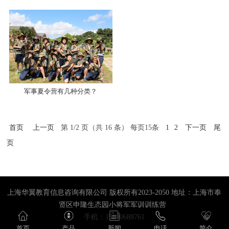
用？
军事夏令营有几种分类？
首页
上一页
第 1/2 页（共 16 条） 每页15条
1
2
下一页
尾
页
上海华翼教育信息咨询有限公司 版权所有2023-2050 地址：上海市奉
贤区申隆生态园小将军军训训练营
手机：15800688761
首页
产品
新闻
电话
简介