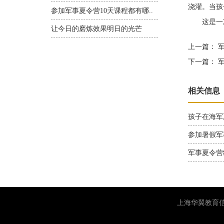
浇灌。当孩
参加军事夏令营10天课程都有哪..
这是一次
让今日的磨炼效果明日的光芒
上一篇：
军
下一篇：
军
相关信息
孩子在海军
参加暑假军
军事夏令营
上海华翼教育信