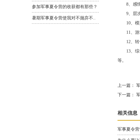
8、感情
参加军事夏令营的收获都有那些？
9、层次
暑期军事夏令营使我对不抛弃不..
10、模
11、游戏
12、转化
13、综合
等。
上一篇：
军
下一篇：
军
相关信息
军事夏令营