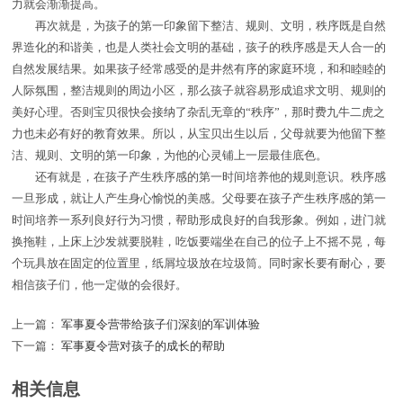
力就会渐渐提高。
再次就是，为孩子的第一印象留下整洁、规则、文明，秩序既是自然
界造化的和谐美，也是人类社会文明的基础，孩子的秩序感是天人合一的
自然发展结果。如果孩子经常感受的是井然有序的家庭环境，和和睦睦的
人际氛围，整洁规则的周边小区，那么孩子就容易形成追求文明、规则的
美好心理。否则宝贝很快会接纳了杂乱无章的“秩序”，那时费九牛二虎之
力也未必有好的教育效果。所以，从宝贝出生以后，父母就要为他留下整
洁、规则、文明的第一印象，为他的心灵铺上一层最佳底色。
还有就是，在孩子产生秩序感的第一时间培养他的规则意识。秩序感
一旦形成，就让人产生身心愉悦的美感。父母要在孩子产生秩序感的第一
时间培养一系列良好行为习惯，帮助形成良好的自我形象。例如，进门就
换拖鞋，上床上沙发就要脱鞋，吃饭要端坐在自己的位子上不摇不晃，每
个玩具放在固定的位置里，纸屑垃圾放在垃圾筒。同时家长要有耐心，要
相信孩子们，他一定做的会很好。
上一篇：
军事夏令营带给孩子们深刻的军训体验
下一篇：
军事夏令营对孩子的成长的帮助
相关信息