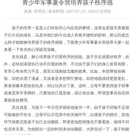
青少年军事夏令营培养孩子秩序感
来源: 管理员 | 发布时间: 2025-07-25 | 10016 次浏览
孩子的培养一直是人们特别关心与在意的事情，这将会直接关系着孩
子们今后的成长，以及对他们的今后成人有着关键性的影响，那么到底怎
么样才能能够培养孩子的秩序感呢，下面青少年军事夏令营就带大家一起
来看一下有关的心理疏导策略。
首先就是，耐心培养孩子归置秩序的技能。孩子天生就爱好秩序，此
外，还特别渴望自己动手归置的秩序。不过由于孩子们的身心发育有限，
常常心有余而力不足，甚至出现南辕北辙的效果。比如，本想帮收拾碗
筷，却把水洒了满桌，又或者是本想帮忙擦地，却把地面搞得更脏更乱，
再者就像本想收拾玩具，却让玩具分了家。这时，父母不要觉得孩子碍事
或者是笨手笨脚的，只要他自己愿意做，就让他去做，即便是事后你还得
重新收拾整理。
其次就是，为孩子一半示范并留给他做另一半。由于孩子经验不足很
可能做的不恰当，父母可以示范其中的关键环节，以便孩子的模仿，其他
环节就要启发孩子自己去动脑筋，即便是他想得慢也不要着急，做得不对
也没有关系。为他留出一定的时间来动动脑筋，大胆尝试一下，孩子的能