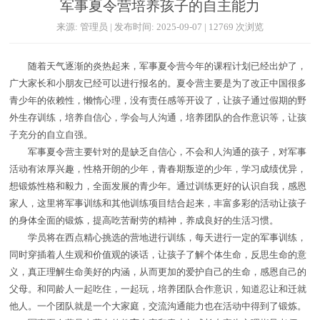
军事夏令营培养孩子的自主能力
来源: 管理员 | 发布时间: 2025-09-07 | 12769 次浏览
随着天气逐渐的炎热起来，军事夏令营今年的课程计划已经出炉了，
广大家长和小朋友已经可以进行报名的。夏令营主要是为了改正中国很多
青少年的依赖性，懒惰心理，没有责任感等开设了，让孩子通过假期的野
外生存训练，培养自信心，学会与人沟通，培养团队的合作意识等，让孩
子充分的自立自强。
军事夏令营主要针对的是缺乏自信心，不会和人沟通的孩子，对军事
活动有浓厚兴趣，性格开朗的少年，青春期叛逆的少年，学习成绩优异，
想锻炼性格和毅力，全面发展的青少年。通过训练更好的认识自我，感恩
家人，这里将军事训练和其他训练项目结合起来，丰富多彩的活动让孩子
的身体全面的锻炼，提高吃苦耐劳的精神，养成良好的生活习惯。
学员将在西点精心挑选的营地进行训练，每天进行一定的军事训练，
同时穿插着人生观和价值观的谈话，让孩子了解个体生命，反思生命的意
义，真正理解生命美好的内涵，从而更加的爱护自己的生命，感恩自己的
父母。和同龄人一起吃住，一起玩，培养团队合作意识，知道忍让和迁就
他人。一个团队就是一个大家庭，交流沟通能力也在活动中得到了锻炼。