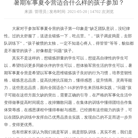
暑期军事夏令营适合什么样的孩子参加？
来源: 管理员 | 发布时间: 2021-05-20 | 14702 次浏览
大家对于参加军事夏令营的孩子第一印象是“缺乏团队意识，没纪律
性。过的太舒服了，送进去锻炼一下，吃点苦。”，“孩子调皮捣蛋，去部
队训练下”，“孩子被惯的太独，一定不知道心疼人，得管管”等等，貌似都
是不服管的孩子，好像都是“问题”孩子。
其实不是这样的，想锻炼胆量的学生可以，想提高自律性的学生可
以，希望结识更多同龄伙伴的学生可以，想体验军营生活的学生可以，暑
期军事夏令营是希望以军事化思维锻炼孩子良好的行为习惯，培养坚韧性
格，锻炼意志品质，提高抗挫抗压能力，懂得感恩，提升情商、灵商等能
力，这些意志品质，面向全国适合7-16岁的学生来历练和实践，“问题”孩
子可能在这些方面欠缺的突出，需要正确的引导，在严格的军事化生活中
变得做事提高时间观念，改掉懒散问题，在集体的训练中懂得团结合作集
体荣辱感，在感恩课程中懂得奉献与感恩。已经拥有这些能力的孩子，可
以在团队的训练中发挥自己优秀品质去实践，发现自己的不足而进一步升
华，变得更优秀。
也有些家长误认为我们就是军训，就是部队训练，其实不然，我们是