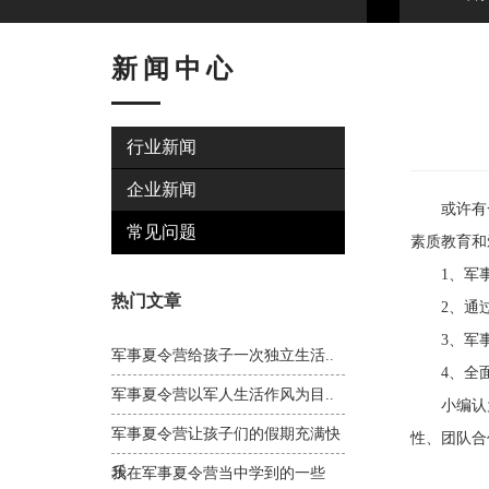
新闻中心
行业新闻
企业新闻
或许有一
常见问题
素质教育和
1、军事
热门文章
2、通过和
3、军事
军事夏令营给孩子一次独立生活..
4、全面
军事夏令营以军人生活作风为目..
小编认为
军事夏令营让孩子们的假期充满快
性、团队合
乐
我在军事夏令营当中学到的一些