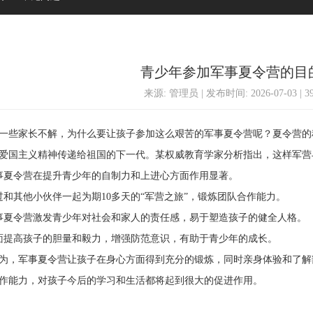
青少年参加军事夏令营的目
来源: 管理员 | 发布时间: 2026-07-03 | 
些家长不解，为什么要让孩子参加这么艰苦的军事夏令营呢？夏令营的
爱国主义精神传递给祖国的下一代。某权威教育学家分析指出，这样军营
夏令营在提升青少年的自制力和上进心方面作用显著。
其他小伙伴一起为期10多天的“军营之旅”，锻炼团队合作能力。
夏令营激发青少年对社会和家人的责任感，易于塑造孩子的健全人格。
提高孩子的胆量和毅力，增强防范意识，有助于青少年的成长。
，军事夏令营让孩子在身心方面得到充分的锻炼，同时亲身体验和了解
作能力，对孩子今后的学习和生活都将起到很大的促进作用。